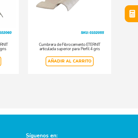
ERNIT
Cumbrera de Fibrocemento ETERNIT
Plan
 gris
articulada superior para Perfil 4 gris
AÑADIR AL CARRITO
Síguenos en: