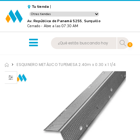
Tu tienda
|
Av. República de Panamá 5255
,
Surquillo
Cerrado
-
Abre a las 07:30 AM
0
ESQUINERO METÁLICO TUPEMESA 2.40m x 0.30 x 1 1/4