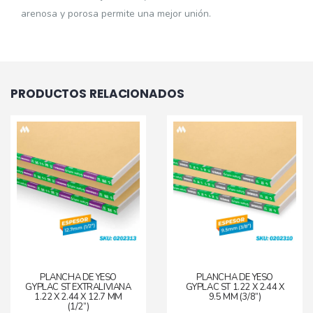
arenosa y porosa permite una mejor unión.
PRODUCTOS RELACIONADOS
PLANCHA DE YESO
PLANCHA DE YESO
GYPLAC ST EXTRALIVIANA
GYPLAC ST 1.22 X 2.44 X
1.22 X 2.44 X 12.7 MM
9.5 MM (3/8”)
(1/2”)