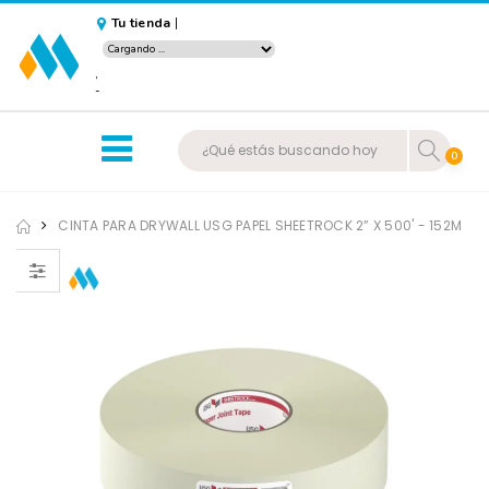
Tu tienda
|
,
-
0
CINTA PARA DRYWALL USG PAPEL SHEETROCK 2” X 500' - 152M